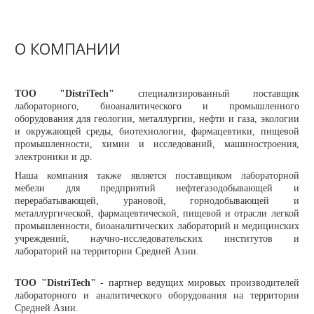
Новости
Карьера
Compliance
О КОМПАНИИ
Certificates
ОБОРУДОВАНИЕ
ТОО "DistriTech"
специализированный поставщик
лабораторного, биоаналитического и промышленного
оборудования для геологии, металлургии, нефти и газа, экологии
Лабораторное оборудование
и окружающей среды, биотехнологии, фармацевтики, пищевой
промышленности, химии и исследований, машиностроения,
Промышленное оборудование
электроники и др.
Наша компания также является поставщиком лабораторной
РАСХОДНЫЕ МАТЕРИАЛЫ
мебели для предприятий нефтегазодобывающей и
перерабатывающей, урановой, горнодобывающей и
СЕРВИС
металлургической, фармацевтической, пищевой и отрасли легкой
КОНТАКТЫ
промышленности, биоаналитических лабораторий и медицинских
учреждений, научно-исследовательских институтов и
лабораторий на территории Средней Азии.
ОБРАТНАЯ СВЯЗЬ
Ваше сообщение было успешно отправлено
ТОО "DistriTech"
- партнер ведущих мировых производителей
лабораторного и аналитического оборудования на территории
Средней Азии.