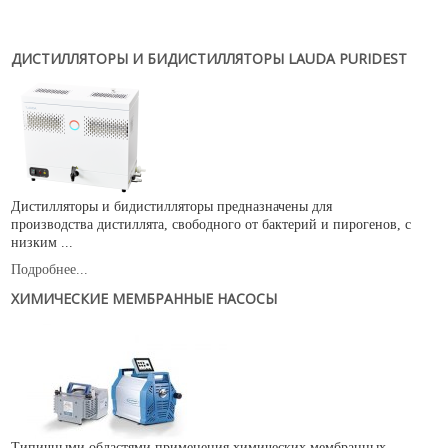
Новости
Карьера
ДИСТИЛЛЯТОРЫ И БИДИСТИЛЛЯТОРЫ LAUDA PURIDEST
Compliance
Certificates
ОБОРУДОВАНИЕ
Лабораторное оборудование
Промышленное оборудование
Дистилляторы и бидистилляторы предназначены для
производства дистиллята, свободного от бактерий и пирогенов, с
низким ...
РАСХОДНЫЕ МАТЕРИАЛЫ
Подробнее...
СЕРВИС
ХИМИЧЕСКИЕ МЕМБРАННЫЕ НАСОСЫ
КОНТАКТЫ
ОБРАТНАЯ СВЯЗЬ
Ваше сообщение было успешно отправлено
Типичными областями применения химических мембранных