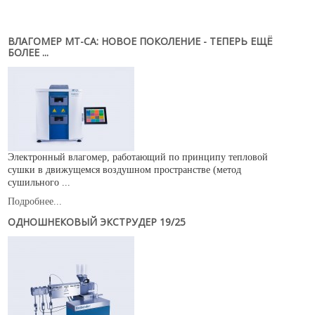
Новости
Карьера
ВЛАГОМЕР MT-CA: НОВОЕ ПОКОЛЕНИЕ - ТЕПЕРЬ ЕЩЁ
Compliance
БОЛЕЕ ...
Certificates
ОБОРУДОВАНИЕ
Лабораторное оборудование
Промышленное оборудование
Электронный влагомер, работающий по принципу тепловой
сушки в движущемся воздушном пространстве (метод
РАСХОДНЫЕ МАТЕРИАЛЫ
сушильного ...
Подробнее...
СЕРВИС
ОДНОШНЕКОВЫЙ ЭКСТРУДЕР 19/25
КОНТАКТЫ
ОБРАТНАЯ СВЯЗЬ
Ваше сообщение было успешно отправлено