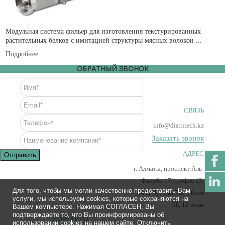
Модульная система фильер для изготовления текстурированных
растительных белков с имитацией структуры мясных волокон ...
Подробнее...
ОБРАТНЫЙ ЗВОНОК
СВЯЗЬ
info@distritech.kz
Заказать звонок
АДРЕС
Отправить
г. Алматы, проспект Аль-
Фараби 17/1, офис 13,
Для того, чтобы мы могли качественно предоставить Вам
ПФЦ "Нурлы-Тау", блок
услуги, мы используем cookies, которые сохраняются на
5Б, 12 этаж
Вашем компьютере. Нажимая СОГЛАСЕН, Вы
подтверждаете то, что Вы проинформированы об
КОНТАКТЫ
использовании cookies на нашем сайте. Отключить